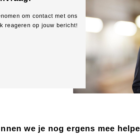
SPECIA
 Frezen
genomen om contact met ons
GEVELB
jk reageren op jouw bericht!
t op maat
KLI
ten
en, schaven &
rten
nnen we je nog ergens mee help