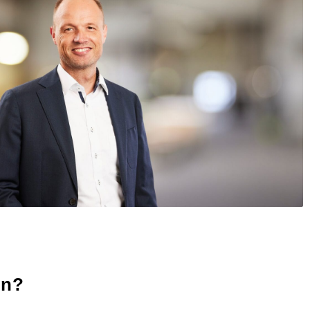
LIST NODIG
IN
EKLEDING?
K EN ONTDEK
en?