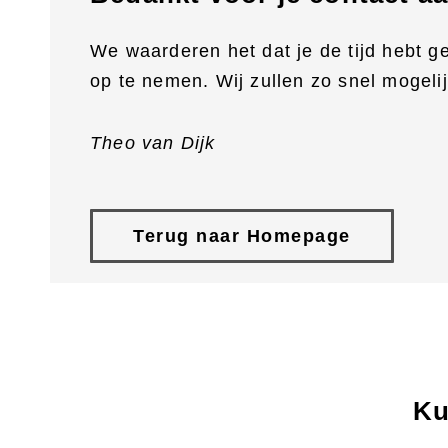
Afbouw
CNC
We waarderen het dat je de tijd hebt 
Polytech
op te nemen. Wij zullen zo snel mogeli
Plaa
Bio-based
Coa
Theo van Dijk
Zag
afko
Terug naar Homepage
Ku