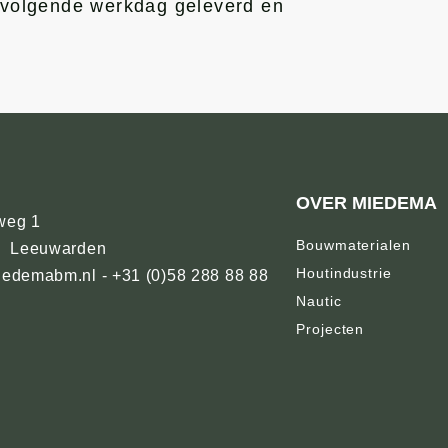
d volgende werkdag geleverd en
OVER MIEDEMA
weg 1
Bouwmaterialen
J Leeuwarden
Houtindustrie
edemabm.nl - +31 (0)58 288 88 88
Nautic
Projecten