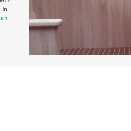
deze
 in
ten