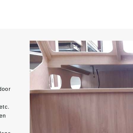
door
etc.
gen