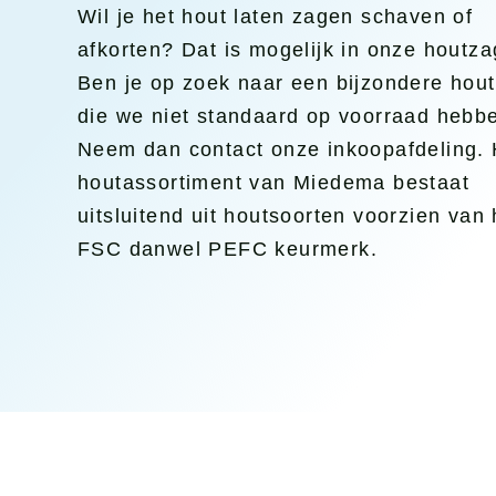
Wil je het hout laten zagen schaven of
Afbouw
afkorten? Dat is mogelijk in onze houtzag
CNC
Polytech
Ben je op zoek naar een bijzondere hout
Plaa
Bio-based
die we niet standaard op voorraad hebb
Coa
Neem dan contact onze inkoopafdeling. 
houtassortiment van Miedema bestaat
Zag
uitsluitend uit houtsoorten voorzien van 
afko
FSC danwel PEFC keurmerk.