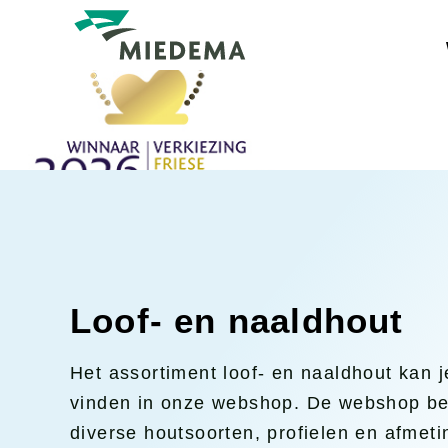
Ga
naar
de
inhoud
Bouwmaterialen
Hout
Hout
Rond
Tuinhout
Glas
Plaatmateriaal
Trap
Loof- en naaldhout
Ruwbouw
Stra
Het assortiment loof- en naaldhout kan j
Isolatie
vinden in onze webshop. De webshop be
Gevel
Bewe
diverse houtsoorten, profielen en afmeti