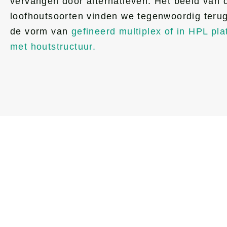
vervangen door alternatieven. Het beeld van 
loofhoutsoorten vinden we tegenwoordig terug
de vorm van
gefineerd multiplex of in HPL pla
met houtstructuur.