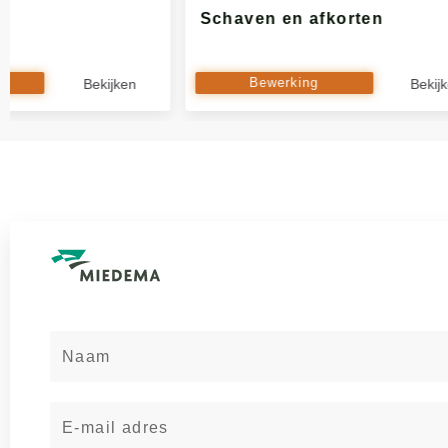
Schaven en afkorten
Bewerking
Bekijken
Bekij
N
a
a
E
m
-