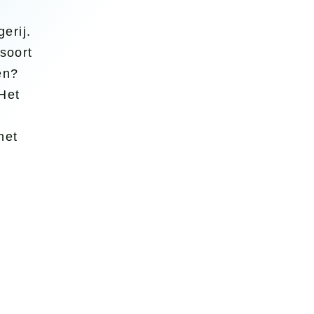
SPECIA
erij.
 Frezen
GEVELB
soort
t op maat
en?
KLI
ten
Het
en, schaven &
het
rten