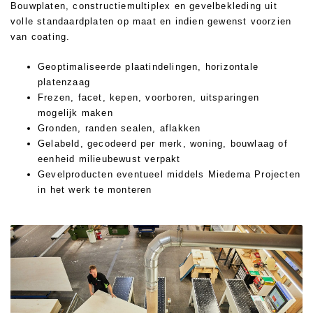
Bouwplaten, constructiemultiplex en gevelbekleding uit
Plaat op maat
volle standaardplaten op maat en indien gewenst voorzien
Coaten
van coating.
Zagen, schaven & afkorten
Geoptimaliseerde plaatindelingen, horizontale
platenzaag
Frezen, facet, kepen, voorboren, uitsparingen
Nautic
mogelijk maken
Gronden, randen sealen, aflakken
Gelabeld, gecodeerd per merk, woning, bouwlaag of
Freespakketten
Meer weten over Miedema?
Forza Iza gevelbekleding
eenheid milieubewust verpakt
Loof- en naaldhout
Gevelproducten eventueel middels Miedema Projecten
Referenties
Wat is Forza Iza?
in het werk te monteren
Fineer / HPL platen
Downloads
Monsterbox aanvragen?
Scheepsvloeren
Missie & visie
Offerte aanvragen?
Projecten
Projectadvies