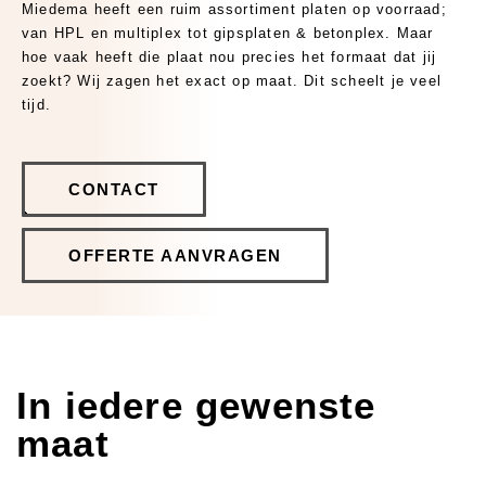
Miedema heeft een ruim assortiment platen op voorraad;
Polytech
van HPL en multiplex tot gipsplaten & betonplex. Maar
Bio-based
hoe vaak heeft die plaat nou precies het formaat dat jij
zoekt? Wij zagen het exact op maat. Dit scheelt je veel
tijd.
Houtindustrie
CONTACT
Ronde kozijnen & togen
OFFERTE AANVRAGEN
Glaslatten
Traptreden & leuningen
Straatmeubilair
Bewerkingen
In iedere gewenste
maat
CNC Frezen