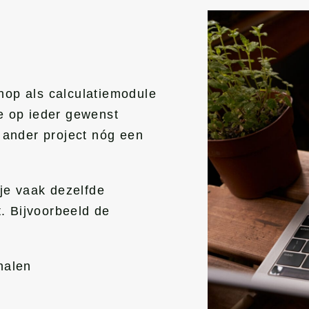
hop als calculatiemodule
 je op ieder gewenst
 ander project nóg een
 je vaak dezelfde
t. Bijvoorbeeld de
halen