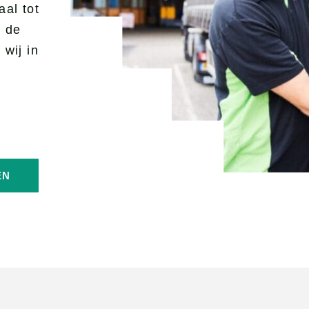
aal tot
SPECIA
t de
 Frezen
GEVELB
wij in
t op maat
KLI
ten
en, schaven &
rten
EN