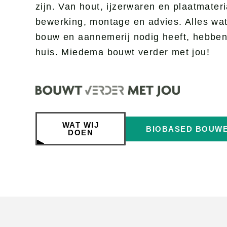
zijn. Van hout, ijzerwaren en plaatmateri
Afbouw
bewerking, montage en advies. Alles wa
CNC
Polytech
bouw en aannemerij nodig heeft, hebben 
Plaa
Bio-based
huis. Miedema bouwt verder met jou!
Coa
Zag
afko
WAT WIJ
BIOBASED BOUW
DOEN