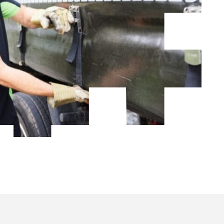
LIST NODIG
IN
EKLEDING?
K EN ONTDEK