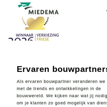
Ga
naar
de
inhoud
Bouwmaterialen
Hout
Hout
Rond
Tuinhout
Glas
Ervaren bouwpartner
Plaatmateriaal
Trap
Als ervaren bouwpartner veranderen we
Ruwbouw
Stra
met de trends en ontwikkelingen in de
Isolatie
bouwwereld. We kijken naar wat jij nodi
Gevel
Bewe
om je klanten zo goed mogelijk van diens