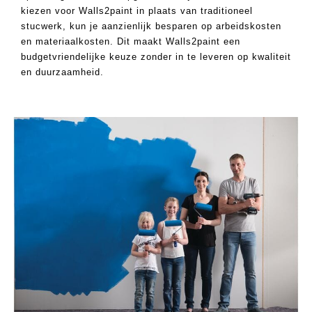
kiezen voor Walls2paint in plaats van traditioneel
Projectbegeleiding
stucwerk, kun je aanzienlijk besparen op arbeidskosten
en materiaalkosten. Dit maakt Walls2paint een
Forza Iza
budgetvriendelijke keuze zonder in te leveren op kwaliteit
en duurzaamheid.
ALIST NODIG
ELBEKLEDING?
IK EN ONTDEK