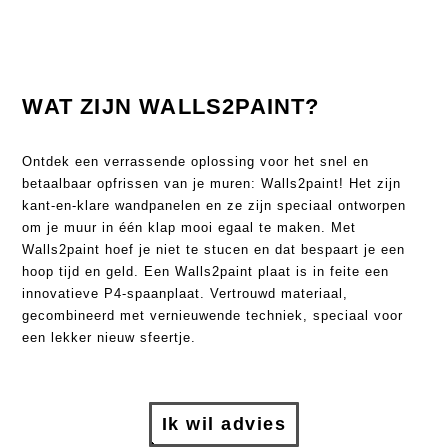
Polytech
Bio-based
WAT ZIJN WALLS2PAINT?
Houtindustrie
Ontdek een verrassende oplossing voor het snel en
betaalbaar opfrissen van je muren: Walls2paint! Het zijn
Ronde kozijnen & togen
kant-en-klare wandpanelen en ze zijn speciaal ontworpen
om je muur in één klap mooi egaal te maken. Met
Glaslatten
Walls2paint hoef je niet te stucen en dat bespaart je een
hoop tijd en geld. Een Walls2paint plaat is in feite een
Traptreden & leuningen
innovatieve P4-spaanplaat. Vertrouwd materiaal,
Straatmeubilair
gecombineerd met vernieuwende techniek, speciaal voor
een lekker nieuw sfeertje.
Bewerkingen
Ik wil advies
CNC Frezen