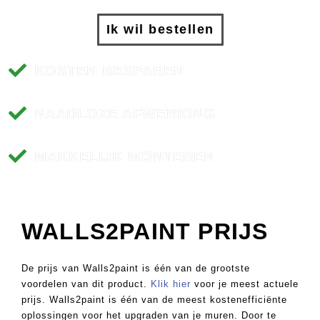
Plaat op maat
Ik wil bestellen
Coaten
Zagen, schaven & afkorten
KOSTEN BESPAREN
Nautic
NAADLOZE AFWERKING
Freespakketten
Meer weten over Miedema?
Forza Iza gevelbekleding
MAKKELIJK MONTEREN
Loof- en naaldhout
Referenties
Wat is Forza Iza?
Fineer / HPL platen
Downloads
Monsterbox aanvragen?
WALLS2PAINT PRIJS
Scheepsvloeren
Missie & visie
Offerte aanvragen?
De prijs van Walls2paint is één van de grootste
Projecten
voordelen van dit product.
Klik hier
voor je meest actuele
prijs. Walls2paint is één van de meest kostenefficiënte
Projectadvies
oplossingen voor het upgraden van je muren. Door te