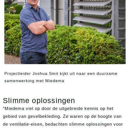
Projectbegeleiding
Forza Iza
ALIST NODIG
Projectleider Joshua Smit kijkt uit naar een duurzame
ELBEKLEDING?
samenwerking met Miedema
IK EN ONTDEK
Slimme oplossingen
“Miedema viel op door de uitgebreide kennis op het
gebied van gevelbekleding. Ze waren op de hoogte van
de ventilatie-eisen, bedachten slimme oplossingen voor