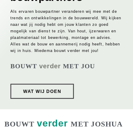
Polytech
Als ervaren bouwpartner veranderen wij mee met de
Bio-based
trends en ontwikkelingen in de bouwwereld. Wij kijken
naar wat jij nodig hebt om jouw klanten zo goed
mogelijk van dienst te zijn. Van hout, ijzerwaren en
plaatmateriaal tot bewerking, montage en advies.
Houtindustrie
Alles wat de bouw en aannemerij nodig heeft, hebben
wij in huis. Miedema bouwt verder met jou!
Ronde kozijnen & togen
BOUWT
verder
MET JOU
Glaslatten
Traptreden & leuningen
WAT WIJ DOEN
Straatmeubilair
Bewerkingen
verder
BOUWT
MET JOSHUA
CNC Frezen