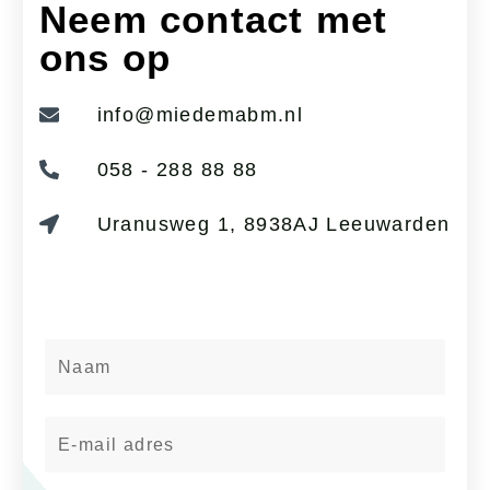
Neem contact met
ons op
info@miedemabm.nl
058 - 288 88 88
Uranusweg 1, 8938AJ Leeuwarden
N
a
a
E
m
-
m