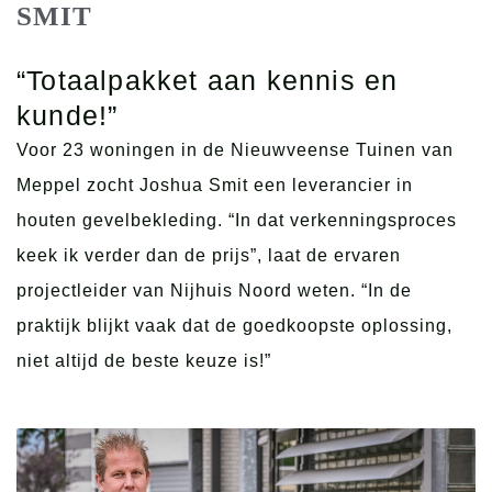
SMIT
Plaat op maat
Coaten
“Totaalpakket aan kennis en
Zagen, schaven & afkorten
kunde!”
Voor 23 woningen in de Nieuwveense Tuinen van
Nautic
Meppel zocht Joshua Smit een leverancier in
houten gevelbekleding. “In dat verkenningsproces
Freespakketten
Meer weten over Miedema?
Forza Iza gevelbekleding
keek ik verder dan de prijs”, laat de ervaren
Loof- en naaldhout
Referenties
Wat is Forza Iza?
projectleider van Nijhuis Noord weten. “In de
Fineer / HPL platen
praktijk blijkt vaak dat de goedkoopste oplossing,
Downloads
Monsterbox aanvragen?
Scheepsvloeren
niet altijd de beste keuze is!”
Missie & visie
Offerte aanvragen?
Projecten
Projectadvies