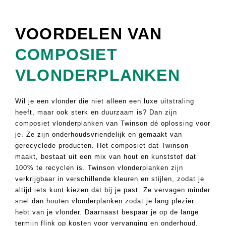
Plaat op maat
Coaten
VOORDELEN VAN
Zagen, schaven & afkorten
COMPOSIET
VLONDERPLANKEN
Nautic
Wil je een vlonder die niet alleen een luxe uitstraling
Freespakketten
Meer weten over Miedema?
Forza Iza gevelbekleding
heeft, maar ook sterk en duurzaam is? Dan zijn
Loof- en naaldhout
composiet vlonderplanken van Twinson dé oplossing voor
Referenties
Wat is Forza Iza?
je. Ze zijn onderhoudsvriendelijk en gemaakt van
Fineer / HPL platen
gerecyclede producten. Het composiet dat Twinson
Downloads
Monsterbox aanvragen?
maakt, bestaat uit een mix van hout en kunststof dat
Scheepsvloeren
100% te recyclen is. Twinson vlonderplanken zijn
Missie & visie
Offerte aanvragen?
verkrijgbaar in verschillende kleuren en stijlen, zodat je
altijd iets kunt kiezen dat bij je past. Ze vervagen minder
Projecten
snel dan houten vlonderplanken zodat je lang plezier
hebt van je vlonder. Daarnaast bespaar je op de lange
Projectadvies
termijn flink op kosten voor vervanging en onderhoud.