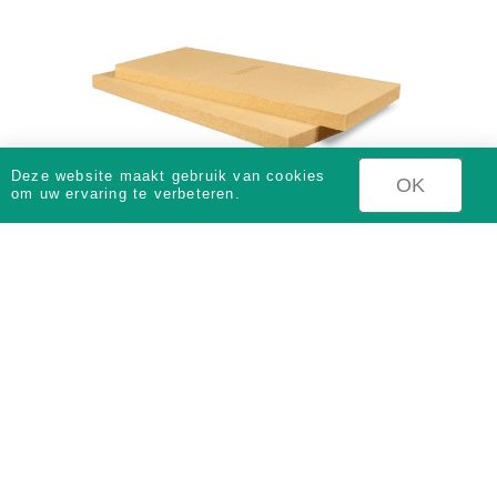
Deze website maakt gebruik van cookies
OK
om uw ervaring te verbeteren.
Gutex Thermoflex
60-140 mm
Houtvezel isolatie