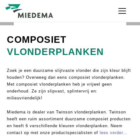
Ga
naar
de
inhoud
COMPOSIET
Bouwmaterialen
VLONDERPLANKEN
Hout
Zoek je een duurzame slijtvaste vlonder die zijn kleur blijft
Tuinhout
houden? Overweeg dan eens composiet vlonderplanken.
Met composiet vlonderplanken heb je vrijwel geen
Plaatmateriaal
onderhoud. Ze zijn slipvast, splintervrij en:
Ruwbouw
milieuvriendelijk!
Isolatie
Miedema is dealer van Twinson vlonderplanken. Twinson
heeft een ruim assortiment duurzame composiet producten
Gevel
en heeft
6 verschillende kleuren vlonderplanken. Neem
Afbouw
contact op met onze productspecialisten of
lees verder…