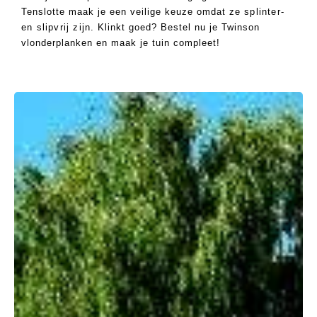
Tenslotte maak je een veilige keuze omdat ze
splinter-
Projectbegeleiding
en slipvrij zijn.
Klinkt goed? Bestel nu je Twinson
vlonderplanken en maak je tuin compleet!
Forza Iza
ALIST NODIG
ELBEKLEDING?
IK EN ONTDEK